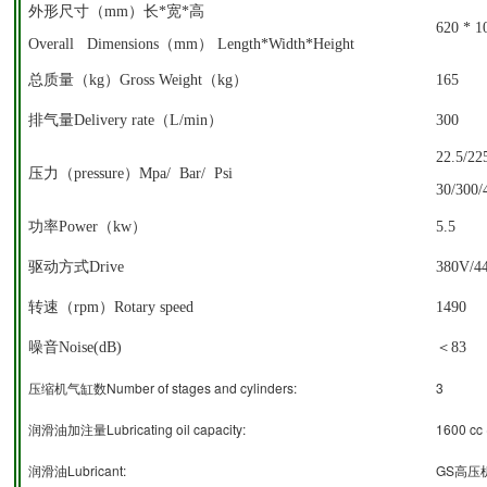
外形尺寸（mm）长*宽*高
620 * 1
Overall Dimensions
（mm） Length*Width*Height
总质量（kg）
Gross Weight
（kg）
165
排气量Delivery rate（L/min）
300
22.5/22
压力（pressure）Mpa/ Bar/ Psi
30/300/
功率
Power
（kw）
5.5
驱动方式Drive
380V/
转速（rpm）Rotary speed
1490
噪音Noise(dB)
＜83
Number of stages and cylinders:
3
压缩机气缸数
Lubricating oil capacity:
1600 cc 
润滑油加注量
Lubricant:
GS
润滑油
高压