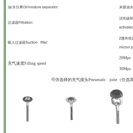
/
Oil/mosture separator:
油
水分离
末级油
活性碳
Filtration:
过滤器
activate
2
微米纸
Suction filter:
吸入过滤器
micron p
20Mpa 
充气速度Filling speed
30Mpa 
可供选择的充气接头Pneumatic joint（任